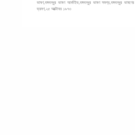
b
d
l
e
সমূহ
ভাষণ
,
বঙ্গবন্ধুর ভাষণ আর্কাইভ
,
বঙ্গবন্ধুর ভাষণ সমগ্র
,
বঙ্গবন্ধুর ভাষণে
o
o
ভ্রমণ
,
২৫ অক্টোবর ১৯৭৩
o
n
k