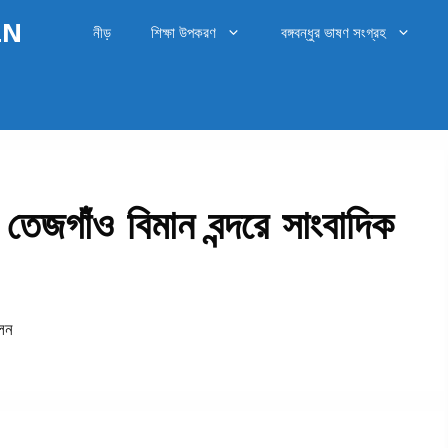
OLN
নীড়
শিক্ষা উপকরণ
বঙ্গবন্ধুর ভাষণ সংগ্রহ
েজগাঁও বিমান বন্দরে সাংবাদিক
েলন