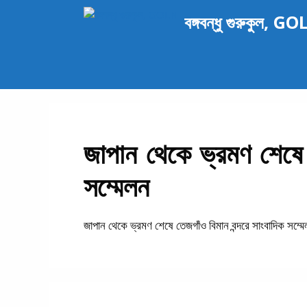
এড়িেয়
বঙ্গবন্ধু গুরুকুল, G
লেখায়
যান
জাপান থেকে ভ্রমণ শেষে ত
সম্মেলন
জাপান থেকে ভ্রমণ শেষে তেজগাঁও বিমান বন্দরে সাংবাদিক সম্ম