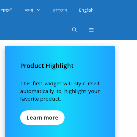
আপডেট
আমরা
যোগাযোগ
English
Product Highlight
This first widget will style itself
automatically to highlight your
favorite product.
Learn more