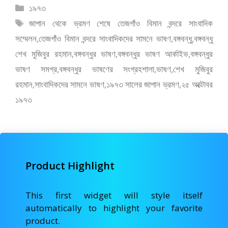
e
to
ai
ar
বিভাগ
১৯৭৩
b
d
l
e
সমূহ
ট্যাগ
জাপান থেকে ভ্রমণ শেষে তেজগাঁও বিমান বন্দরে সাংবাদিক
o
o
সমূহ
সম্মেলন
,
তেজগাঁও বিমান বন্দরে সাংবাদিকদের সামনে ভাষণ
,
বঙ্গবন্ধু
,
বঙ্গবন্ধু
o
n
শেখ মুজিবুর রহমান
,
বঙ্গবন্ধুর ভাষণ
,
বঙ্গবন্ধুর ভাষণ আর্কাইভ
,
বঙ্গবন্ধুর
k
ভাষণ সমগ্র
,
বঙ্গবন্ধুর ভাষণের সংগ্রহশালা
,
ভাষণ
,
শেখ মুজিবুর
রহমান
,
সাংবাদিকদের সামনে ভাষণ
,
১৯৭৩ সালের জাপান ভ্রমণ
,
২৫ অক্টোবর
১৯৭৩
Product Highlight
This first widget will style itself
automatically to highlight your favorite
product.