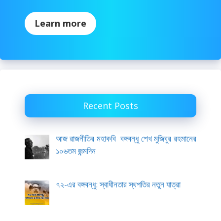
Learn more
Recent Posts
আজ রাজনীতির মহাকবি বঙ্গবন্ধু শেখ মুজিবুর রহমানের
১০৬তম জন্মদিন
৭২-এর বঙ্গবন্ধু: স্বাধীনতার স্থপতির নতুন যাত্রা