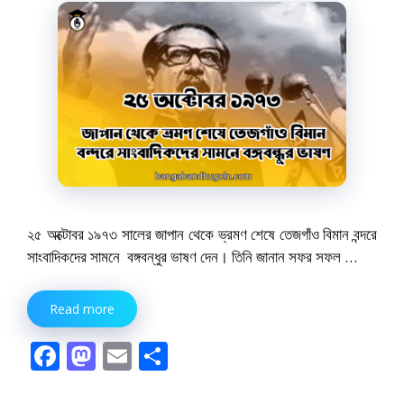
২৫ অক্টোবর ১৯৭৩ সালের জাপান থেকে ভ্রমণ শেষে তেজগাঁও বিমান বন্দরে
সাংবাদিকদের সামনে বঙ্গবন্ধুর ভাষণ দেন। তিনি জানান সফর সফল …
Read more
F
M
E
S
ac
as
m
h