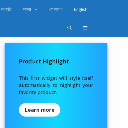
আপডেট
আমরা
যোগাযোগ
English
Product Highlight
This first widget will style itself
automatically to highlight your
favorite product.
Learn more