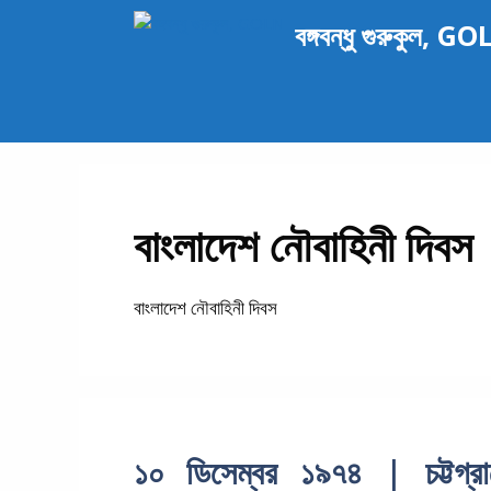
এড়িেয়
বঙ্গবন্ধু গুরুকুল, G
লেখায়
যান
বাংলাদেশ নৌবাহিনী দিবস
বাংলাদেশ নৌবাহিনী দিবস
১০ ডিসেম্বর ১৯৭৪ | চট্টগ্রা