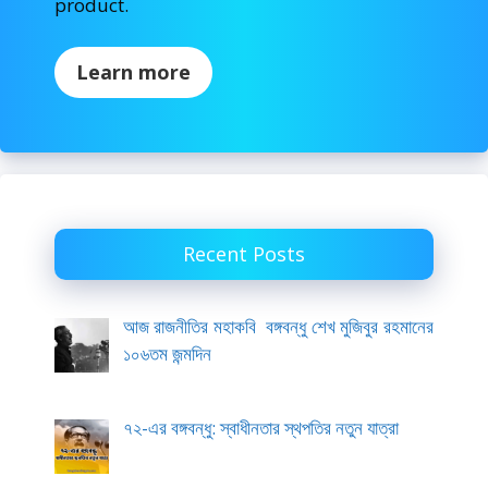
product.
Learn more
Recent Posts
আজ রাজনীতির মহাকবি বঙ্গবন্ধু শেখ মুজিবুর রহমানের
১০৬তম জন্মদিন
৭২-এর বঙ্গবন্ধু: স্বাধীনতার স্থপতির নতুন যাত্রা