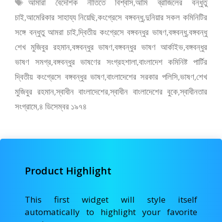
b
d
l
e
ট্যাগ
আমারা বৈদেশিক নীতিতে বিশ্বাস
,
আমি ব্রাজিলের বন্ধুতু
o
o
সমূহ
চাই
,
আমেরিকার সাহায্য নিয়েছি
,
কংগ্রেসে বঙ্গবন্ধু
,
দুনিয়ার সকল কমিনিটির
o
n
সঙ্গে বন্ধুতু আমরা চাই
,
দ্বিতীয় কংগ্রেসে বঙ্গবন্ধুর ভাষণ
,
বঙ্গবন্ধু
,
বঙ্গবন্ধু
k
শেখ মুজিবুর রহমান
,
বঙ্গবন্ধুর ভাষণ
,
বঙ্গবন্ধুর ভাষণ আর্কাইভ
,
বঙ্গবন্ধুর
ভাষণ সমগ্র
,
বঙ্গবন্ধুর ভাষণের সংগ্রহশালা
,
বাংলাদেশ কমিনিষ্ট পার্টির
দ্বিতীয় কংগ্রেসে বঙ্গবন্ধুর ভাষণ
,
বাংলাদেশের সরকার পলিসি
,
ভাষণ
,
শেখ
মুজিবুর রহমান
,
স্বাধীন বাংলাদেশের
,
স্বাধীন বাংলাদেশের বুকে
,
স্বাধীনতার
সংগ্রামে
,
৪ ডিসেম্বর ১৯৭৪
Product Highlight
This first widget will style itself
automatically to highlight your favorite