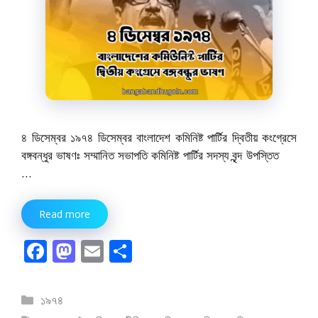
৪ ডিসেম্বর ১৯৭৪ ডিসেম্বর বাংলাদেশ কমিনিষ্ট পার্টির দ্বিতীয় কংগ্রেসে
বঙ্গবন্ধুর ভাষণঃ সম্মানিত সভাপতি কমিনিষ্ট পার্টির সদস্য বৃন্দ উপস্তিত
…
Read more
F
M
E
S
ac
as
m
h
e
to
ai
ar
বিভাগ
১৯৭৪
সমূহ