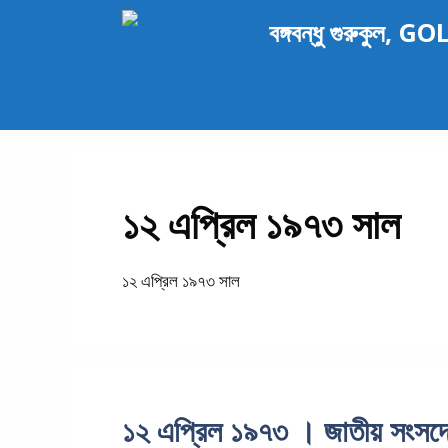
এড়িেয়
বঙ্গবন্ধু গুরুকুল, G
লেখায়
যান
১২ এপ্রিল ১৯৭৩ সাল
১২ এপ্রিল ১৯৭৩ সাল
১২ এপ্রিল ১৯৭৩ । জাতীয় সংসদে ব