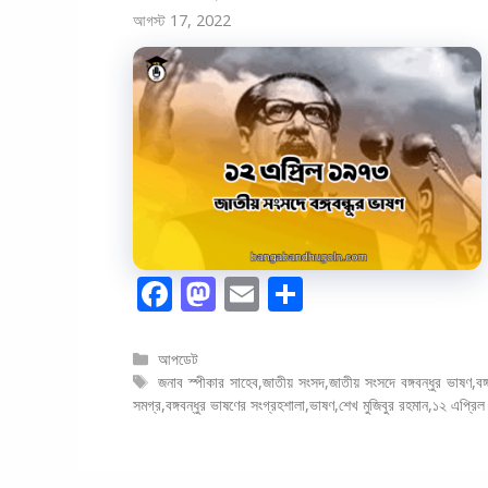
আগস্ট 17, 2022
F
M
E
S
ac
as
m
h
e
to
ai
ar
বিভাগ
আপডেট
সমূহ
ট্যাগ
জনাব স্পীকার সাহেব
,
জাতীয় সংসদ
,
জাতীয় সংসদে বঙ্গবন্ধুর ভাষণ
,
বঙ্
b
d
l
e
সমূহ
সমগ্র
,
বঙ্গবন্ধুর ভাষণের সংগ্রহশালা
,
ভাষণ
,
শেখ মুজিবুর রহমান
,
১২ এপ্রিল
o
o
o
n