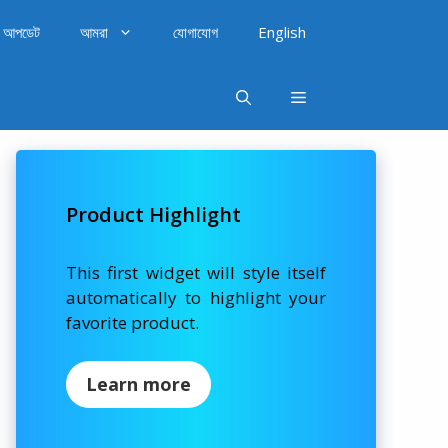
আপডেট
আমরা
যোগাযোগ
English
Product Highlight
This first widget will style itself
automatically to highlight your
favorite product.
Learn more