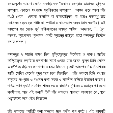
বঙ্গবন্ধুতাঁর ভাষণে সেদিন বলেছিলেন: “এবারের সংগ্রাম আমাদের মুক্তির
সংগ্রাম, এবারের সংগ্রাম স্বাধীনতার সংগ্রাম”। আগুন ঝরে পড়ল তাঁর
কণ্ঠ থেকে। কোনো ভাষাবিদ বা ভাষাতাত্ত্বিক না হয়েও বঙ্গবন্ধু তাঁর
সেদিনের বক্তব্যের গভীরতা, স্পষ্টতা ও বাচনভঙ্গির জন্য তিনি স্মরণীয়। এই
ভাষণের পর থেকে পূর্ব পাকিস্তানের সমস্ত অফিস, আদালত, ¯‥ুল,
কলেজ, ব্যাংকসহ প্রশাসন একটি স্বতন্ত্র রাষ্ট্রের মতো বঙ্গবন্ধুর নির্দেশে
চলতে লাগল।
বঙ্গবন্ধুর ৭ মার্চের ভাষণ ছিল মুক্তিযুদ্ধের নির্দেশনা ও ডাক। জাতির
অস্তিত্বের লড়াইয়ে জনগণের সাথে একাত্ম হয়ে অসম যুদ্ধে তিনি সেদিন
অবতীর্ণ হয়েছিলেন জনগণের একজন হিসেবে। এই ভাষণের দিক নির্দেশনায়
জাতি সেদিন থেকেই যুদ্ধ পথে চলে গিয়েছিল। তাঁর ভাষণে তিনি বাংলার
মানুষের সংগ্রাম ও বঞ্চনার কথা সহজ ও সাবলীল ভঙ্গিতে উচ্চারণ করেন।
পশ্চিম পাকিস্তানি সামরিক শাসন থেকে বাঙালির মুক্তির একমাত্র পথ হলো
স্বাধীনতা, আর এই কথাটি তিনি তাঁর ভাষণের মাধ্যমে অত্যন্ত কে․শলে
শ্রোতাদের মনে গেঁথে দিয়েছেন।
তাঁর ভাষণের প্রতিটি কথা মানুষের মনে গভীর দাগ কাটে। এই ভাষণটি