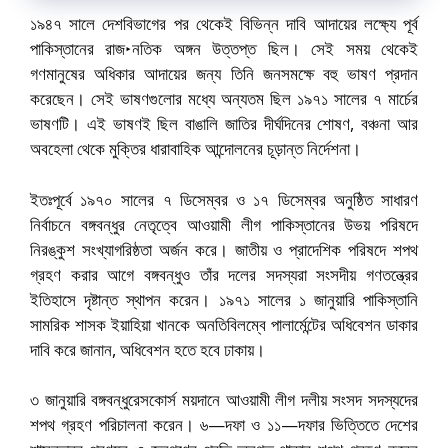
১৯৪৭ সালে দেশবিভাগের পর থেকেই বিভিন্ন দাবি আদায়ের লক্ষ্যে পূর্ব
পাকিস্তানের রাজ‣নতিক অঙ্গন উত্তপ্ত ছিল। সেই সময় থেকেই
গণমানুষের অধিকার আদায়ের জন্য তিনি জনসমক্ষে বহু ভাষণ প্রদান
করেছেন। সেই ভাষণগুলোর মধ্যে অন্যতম ছিল ১৯৭১ সালের ৭ মার্চের
ভাষণটি। এই ভাষণই ছিল বাঙালি জাতির দীর্ঘদিনের শোষণ, বঞ্চনা আর
অবহেলা থেকে মুক্তির ধারাবাহিক আন্দোলনের চূড়ান্ত নির্দেশনা।
ইতঃপূর্বে ১৯৭০ সালের ৭ ডিসেম্বর ও ১৭ ডিসেম্বর অনুষ্ঠিত সাধারণ
নির্বাচনে বঙ্গবন্ধুর নেতৃত্বে আওয়ামী লীগ পাকিস্তানের উভয় পরিষদে
নিরঙ্কুশ সংখ্যাগরিষ্ঠতা অর্জন করে। জাতীয় ও প্রাদেশিক পরিষদে শপথ
গ্রহণ করার আগে বঙ্গবন্ধুও তাঁর দলের সদস্যরা সংসদীয় গণতন্ত্রের
ইতিহাসে দৃষ্টান্ত স্থাপন করেন। ১৯৭১ সালের ১ জানুয়ারি পাকিস্তানি
সামরিক শাসক ইয়াহিয়া খানকে অনতিবিলম্বে পালার্মেন্টের অধিবেশন ডাকার
দাবি করে জানান, অধিবেশন হতে হবে ঢাকায়।
৩ জানুয়ারি বঙ্গবন্ধুরেসকোর্স ময়দানে আওয়ামী লীগ দলীয় সংসদ সদস্যদের
শপথ গ্রহণ পরিচালনা করেন। ৬—দফা ও ১১—দফার ভিত্তিতে দেশের