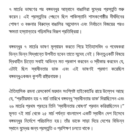
৭ মার্চের ভাষণের পর বঙ্গবন্ধুর আহ্বানে বাঙালিরা যুদ্ধের প্রস্তুতি শুরু
করেন। এই প্রস্তুতির পেছনে ছিল পাকিস্তানি শাসকগোষ্ঠীর দীর্ঘদিনের
শোষণ ও বঞ্চনার বিরুদ্ধে বাঙালির আন্দোলন এবং নির্বাচনে বিজয়ের পরও
ক্ষমতা হস্তান্তরে গড়িমসির বিরূপ প্রতিক্রিয়া।
বঙ্গবন্ধুর ৭ মার্চের ভাষণ মূল্যায়ন করতে গিয়ে ইতিহাসবিদ ও গবেষকরা
ভিন্ন ভিন্ন সিদ্ধান্তে উপনীত হবেন তাতে সন্দেহ নেই। কিন্তুএকটি বিষয়ে
দ্বিধাহীন চিত্তে সবাই অভিন্ন মত প্রকাশ করবেন ও স্বীকার করবেন যে,
এটাই ছিল স্বাধীনতার ডাক এবং এই ভাষণই প্রমাণ করেছিল
বঙ্গবন্ধুএকজন কুশলী রাষ্ট্রনায়ক।
ঐতিহাসিক রমনা রেসকোর্স ময়দান সংশ্লিষ্ট হাইকোর্টের রায়ে উল্লেখ আছে
যে, “প্রতীয়মান হয় ৭ মার্চ তারিখে বঙ্গবন্ধু ‘স্বাধীনতার ডাক’ দিয়াছিলেন এবং
২৬ মার্চের প্রথম প্রহরে তিনি ‘স্বাধীনতার ঘোষণা’ প্রদান করিয়াছিলেন।”
মূলত ৭ই মার্চ থেকে ২৫ মার্চ পর্যন্ত বাংলাদেশ একটি স্বাধীন দেশ হিসেবে
বঙ্গবন্ধুর নির্দেশে পরিচালিত হয়। তাঁর ডাকে সাড়া দিয়ে দেশের বিভিন্ন
স্থানে যুদ্ধের জন্য প্রস্তুতি ও প্রশিক্ষণ চলতে থাকে।