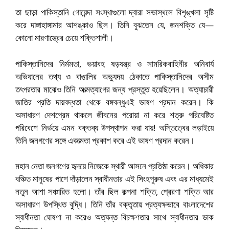
তা ছাড়া পাকিস্তানি গোয়েন্দা সংস্থাগুলো দ্বারা সভাস্থলে বিশৃঙ্খলা সৃষ্টি
করে দাঙ্গাহাঙ্গামার আশঙ্কাও ছিল। তিনি বুঝতেন যে, জনশক্তি যে—
কোনো মারণাস্ত্রের চেয়ে শক্তিশালী।
পাকিস্তানিদের নির্মমতা, ভয়াবহ ষড়যন্ত্র ও সামরিকবাহিনীর অনিবার্য
অভিযানের তথ্য ও বাঙালির অভ্যুদয় ঠেকাতে পাকিস্তানিদের অসীম
তৎপরতার মাঝেও তিনি আত্মত্যাগের জন্য প্রস্তুত হয়েছিলেন। অত্যাচারী
জাতির প্রতি দায়বদ্ধতা থেকে বঙ্গবন্ধুএই ভাষণ প্রদান করেন। কি
অসাধারণ দেশপ্রেম থাকলে জীবনের পরোয়া না করে শত্রু পরিবেষ্টিত
পরিবেশে নির্ভয়ে এমন বক্তব্য উপস্থাপন করা যায়! অস্তিত্বের লড়াইয়ে
তিনি জনগণের সঙ্গে একাত্মতা প্রকাশ করে এই ভাষণ প্রদান করেন।
মহান নেতা জনগণের হৃদয়ে নিজেকে স্থায়ী আসনে প্রতিষ্ঠা করেন। অধিকার
বঞ্চিত মানুষের পাশে দাঁড়ালেন স্বাধীনতার এই সিংহপুরুষ এবং এর মাধ্যমেই
নতুন আশা সঞ্চারিত হলো। তাঁর ছিল কল্পনা শক্তি, প্রেরণা শক্তি আর
অসাধারণ উপস্থিত বুদ্ধি। তিনি তাঁর বক্তৃতায় প্রত্যক্ষভাবে বাংলাদেশের
স্বাধীনতা ঘোষণা না করেও অত্যন্ত বিচক্ষণতার সাথে স্বাধীনতার ডাক