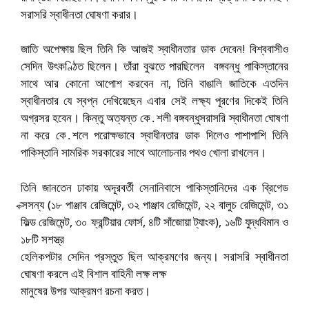
সরাসরি স্বাধীনতা ঘোষণা করার।
জাতি অপেক্ষায় ছিল তিনি কি আজই স্বাধীনতার ডাক দেবেন! বিশ্ববাসীও
সেদিন উৎকণ্ঠিত ছিলেন। তাঁরা বুঝতে পারছিলেন বঙ্গবন্ধু পাকিস্তানের
সাথে আর কোনো আপোশ করবেন না, তিনি বাঙালি জাতিকে এতদিন
স্বাধীনতার যে স্বপ্ন দেখিয়েছেন এবার সেই লক্ষ্য পূরণের দিকেই তিনি
অগ্রসর হবেন। কিন্তু অত্যন্ত কে․শলী বঙ্গবন্ধুসরাসরি স্বাধীনতা ঘোষণা
না করে কে․শলে পরোক্ষভাবে স্বাধীনতার ডাক দিলেও পাশাপাশি তিনি
পাকিস্তানি সামরিক সরকারের সাথে আলোচনার পথও খোলা রাখলেন।
তিনি জানতেন ঢাকায় অদূরবর্তী সেনানিবাসে পাকিস্তানিদের এক ব্রিগেড
ক্সসন্য (১৮ পাঞ্জাব রেজিমেন্ট, ৩২ পাঞ্জাব রেজিমেন্ট, ২২ বালুচ রেজিমেন্ট, ৩১
ফিল্ড রেজিমেন্ট, ৩০ ফ্রন্টিয়ার ফোর্স, ৪টি সাঁজোয়া ট্যাংক), ১৬টি যুদ্ধবিমান ও
১৮টি সশস্ত্র
হেলিকপটার সেদিন প্রস্তুত ছিল আক্রমণের জন্য। সরাসরি স্বাধীনতা
ঘোষণা করলে এই বিশাল বাহিনী লক্ষ লক্ষ
মানুষের উপর আক্রমণ রচনা করত।