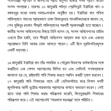
শাসনতন্ত্র প্রণয়ন ও জনগণের প্রতি অনুগত থাকার শপথ গ্রহণ করেন
সংসদ সদস্যরা। তারপর ১৩ জানুয়ারি পর্যন্ত প্রেসিডেন্ট ইয়াহিয়া খান ও
বঙ্গবন্ধুর মধ্যে দফায় দফায় ক্সবঠক অনুষ্ঠিত হয়। ইয়াহিয়া খান পশ্চিম
পাকিস্তানে গমনের প্রাক্কালে ঢাকা বিমানবন্দরে সাংবাদিকদেরকে জানান যে,
শেখ মুজিবুর রহমান শীঘ্রই পাকিস্তানের পরবর্তী প্রধানমন্ত্রী হতে যাচ্ছেন।
জাতীয় সংসদ অধিবেশনের বিষয়ে তিনি বলেন যে, সংসদ অধিবেশনের তারিখ
এখনো ঠিক হয়নি, তবে শীঘ্রই অধিবেশন আহ্বান করা হবে এবং এজন্য
প্রয়োজনে তিনি আবার ঢাকা আসতে পারেন। এটি ছিল দূরভিসন্ধিমুলক
একটি বক্তব্য।
১৬ জানুয়ারি ইয়াহিয়া খান তাঁর সামরিক ও গোয়েন্দা বিভাগের কর্মকর্তাদের সঙ্গে
করাচীতে এক গোপন আলোচনায় মিলিত হন এবং সেদিনই গণমাধ্যমকে
জানানো হয় যে, রাষ্ট্রপতি পাখি শিকার করতে পরদিন করাচী ত্যাগ করবেন।
১৭ জানুয়ারি পাখি শিকারের নামে ৩টি হেলিকপটারে করে বিশাল দলটি
জুলফিকার আলী ভুট্টোর লারকানার প্রাসাদের বাগানে অবতরণ করেন। সেই
রাতে তারা পাখি শিকার করার পরিকল্পনা করেনি, কিন্তুবাঙালি শিকারের
পরিকল্পনা করে। এই আলোচনাই ‘লারকানা ষড়যন্ত্র’ নামে পরিচিত।