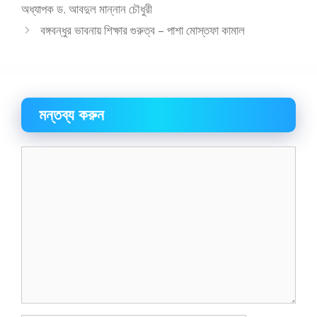
অধ্যাপক ড. আবদুল মান্নান চৌধুরী
বঙ্গবন্ধুর ভাবনায় শিক্ষার গুরুত্ব – পাশা মোস্তফা কামাল
মন্তব্য করুন
মন্তব্য