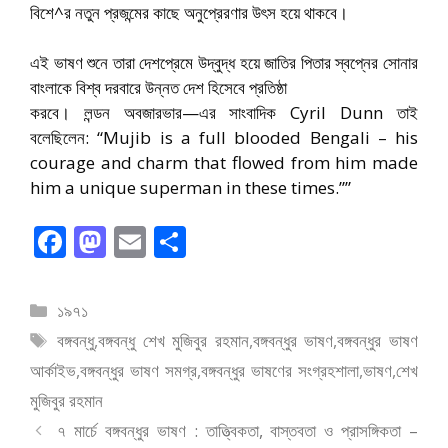
বিশে^র নতুন প্রজন্মের কাছে অনুপ্রেরণার উৎস হয়ে থাকবে।
এই ভাষণ শুনে তারা দেশপ্রেমে উদ্বুদ্ধ হয়ে জাতির পিতার স্বপ্নের সোনার
বাংলাকে বিশ্ব দরবারে উন্নত দেশ হিসেবে প্রতিষ্ঠা
করবে। লন্ডন অবজারভার—এর সাংবাদিক Cyril Dunn তাই
বলেছিলেন: “Mujib is a full blooded Bengali – his
courage and charm that flowed from him made
him a unique superman in these times.””
F
M
E
S
ac
as
m
h
e
to
ai
ar
বিভাগ
১৯৭১
b
d
l
e
সমূহ
ট্যাগ
বঙ্গবন্ধু
,
বঙ্গবন্ধু শেখ মুজিবুর রহমান
,
বঙ্গবন্ধুর ভাষণ
,
বঙ্গবন্ধুর ভাষণ
o
o
সমূহ
আর্কাইভ
,
বঙ্গবন্ধুর ভাষণ সমগ্র
,
বঙ্গবন্ধুর ভাষণের সংগ্রহশালা
,
ভাষণ
,
শেখ
o
n
মুজিবুর রহমান
k
৭ মার্চে বঙ্গবন্ধুর ভাষণ : তাত্ত্বিকতা, বাস্তবতা ও প্রাসঙ্গিকতা –