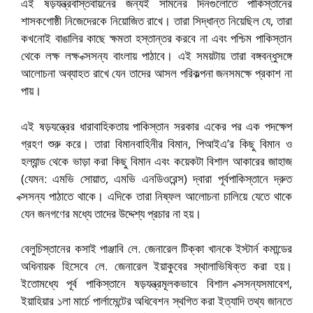
এই ষড়যন্ত্রবাস্তবায়নের জন্যই সামনের দিনগুলোতে পাকিস্তানের
শাসকগোষ্ঠী নিজেদেরকে নিয়োজিত রাখে। তারা সিদ্ধান্ত নিয়েছিল যে, তারা
কখনোই বাঙালির কাছে ক্ষমতা হস্তান্তর করবে না এবং পশ্চিম পাকিস্তান
থেকে লক্ষ লক্ষ ক্সসন্য বাংলায় পাঠাবে। এই সময়টায় তারা বঙ্গবন্ধুসঙ্গে
আলোচনা অব্যাহত রাখে যেন তাদের আসল পরিকল্পনা জনসমক্ষে প্রকাশ না
পায়।
এই ষড়যন্ত্রের ধারাবাহিকতায় পাকিস্তান সরকার একের পর এক পদক্ষেপ
গ্রহণ শুরু করে। তারা বিমানবাহিনীর বিমান, পিআইএ’র কিছু বিমান ও
হল্যান্ড থেকে ভাড়া করা কিছু বিমান এবং কয়েকটা বিশাল আকারের জাহাজ
(যেমন: এমভি সোয়াত, এমভি এনডিওরেন্স) দ্বারা পূর্বপাকিস্তানে দ্রুত
ক্সসন্য পাঠাতে থাকে। এদিকে তারা নিষ্ফল আলোচনা চালিয়ে যেতে থাকে
যেন জনগণের মধ্যে তাদের উদ্দেশ্য প্রচার না হয়।
বেলুচিস্তানের কসাই পাঞ্জাবি লে. জেনারেল টিক্কা খানকে ইস্টার্ন কমান্ডের
অধিনায়ক হিসেবে লে. জেনারেল ইয়াকুবের স্থালাভিষিক্ত করা হয়।
ইতোমধ্যে পূর্ব পাকিস্তানে ষড়যন্ত্রমূলকভাবে বিশাল ক্সসন্যসমাবেশ,
ইয়াহিয়ার ১লা মার্চে পার্লামেন্টের অধিবেশন স্থগিত করা ইত্যাদি তথ্য জানতে