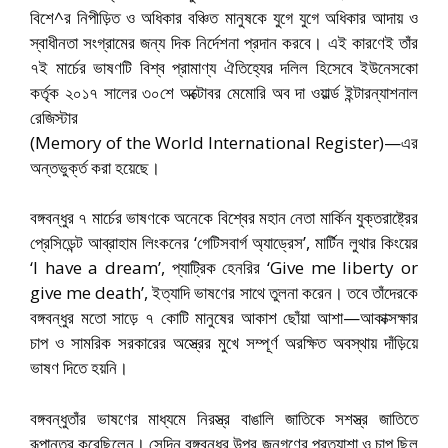
বিশে^র নিপীড়িত ও অধিকার বঞ্চিত মানুষকে যুগে যুগে অধিকার আদায় ও
স্বাধীনতা সংগ্রামের জন্য দিক নির্দেশনা প্রদান করবে। এই কারণেই তাঁর
৭ই মার্চের ভাষণটি বিশ্ব প্রামাণ্য ঐতিহ্যের দলিল হিসেবে ইউনেসকো
কর্তৃক ২০১৭ সালের ৩০শে অক্টোবর মেমোরি অব দা ওয়ার্ল্ড ইন্টারন্যাশনাল
রেজিস্টার
(Memory of the World International Register)—এর
অন্তভুর্ক্ত করা হয়েছে।
বঙ্গবন্ধুর ৭ মার্চের ভাষণকে অনেকে বিশ্বের মহান নেতা মার্কিন যুক্তরাষ্ট্রের
প্রেসিডেন্ট আব্রাহাম লিংকনের ‘গেটিসবার্গ অ্যাড্রেস’, মার্টিন লুথার কিংয়ের
‘I have a dream’, প্যাট্রিক হেনরির ‘Give me liberty or
give me death’, ইত্যাদি ভাষণের সাথে তুলনা করেন। তবে তাঁদেরকে
বঙ্গবন্ধুর মতো সাড়ে ৭ কোটি মানুষের আকাশ ছোঁয়া আশা—আকাক্সক্ষার
চাপ ও সামরিক সরকারের অস্ত্রের মুখে সম্পূর্ণ অরক্ষিত অবস্থায় দাঁড়িয়ে
ভাষণ দিতে হয়নি।
বঙ্গবন্ধুতাঁর ভাষণের মাধ্যমে নিরস্ত্র বাঙালি জাতিকে সশস্ত্র জাতিতে
রূপান্তর করেছিলেন। সেদিন বঙ্গবন্ধুর উপর জনগণের প্রত্যাশা ও চাপ ছিল